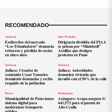
RECOMENDADO
Juliaca
San Román
Exdirectivo del mercado
Dirigencia dividida del PIAA
“Los Triunfadores” denuncia
se pelean por “Ministroll”
retroceso y pérdida de socios
Arnillas que denigro
en cinco años
protestas en Puno
Juliaca
Juliaca
Juliaca: Creador de
Juliaca: Autoridades
contenido Cesar Yanarico
demuelen vivienda que
desmiente denuncias y recibe
invadió casi el 50% de la calle
respaldo de la población
Puno
Azángaro
Municipalidad de Puno lanza
Azángaro: Arapa asegura S/
sistema digital para
641,573 para el puente de
modernizar transporte
Alto Ccalla
público