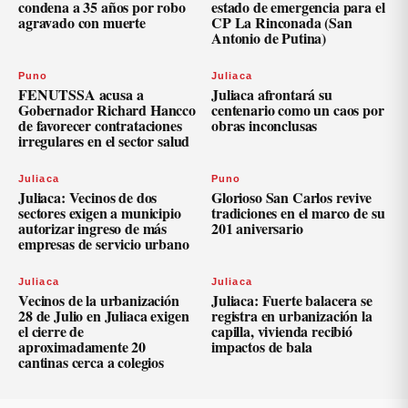
condena a 35 años por robo
estado de emergencia para el
agravado con muerte
CP La Rinconada (San
Antonio de Putina)
Puno
Juliaca
FENUTSSA acusa a
Juliaca afrontará su
Gobernador Richard Hancco
centenario como un caos por
de favorecer contrataciones
obras inconclusas
irregulares en el sector salud
Juliaca
Puno
Juliaca: Vecinos de dos
Glorioso San Carlos revive
sectores exigen a municipio
tradiciones en el marco de su
autorizar ingreso de más
201 aniversario
empresas de servicio urbano
Juliaca
Juliaca
Vecinos de la urbanización
Juliaca: Fuerte balacera se
28 de Julio en Juliaca exigen
registra en urbanización la
el cierre de
capilla, vivienda recibió
aproximadamente 20
impactos de bala
cantinas cerca a colegios