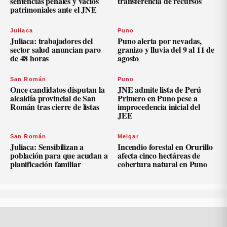
sentencias penales y vacíos
transferencia de recursos
patrimoniales ante el JNE
Juliaca
Puno
Juliaca: trabajadores del
Puno alerta por nevadas,
sector salud anuncian paro
granizo y lluvia del 9 al 11 de
de 48 horas
agosto
San Román
Puno
Once candidatos disputan la
JNE admite lista de Perú
alcaldía provincial de San
Primero en Puno pese a
Román tras cierre de listas
improcedencia inicial del
JEE
San Román
Melgar
Juliaca: Sensibilizan a
Incendio forestal en Orurillo
población para que acudan a
afecta cinco hectáreas de
planificación familiar
cobertura natural en Puno