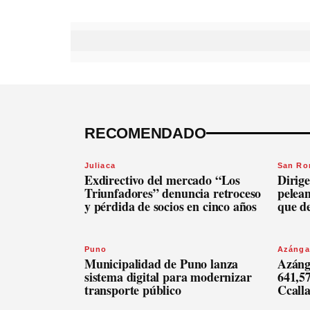
RECOMENDADO
Juliaca
San R
Exdirectivo del mercado “Los
Dirige
Triunfadores” denuncia retroceso
pelean
y pérdida de socios en cinco años
que d
Puno
Azánga
Municipalidad de Puno lanza
Azáng
sistema digital para modernizar
641,57
transporte público
Ccall