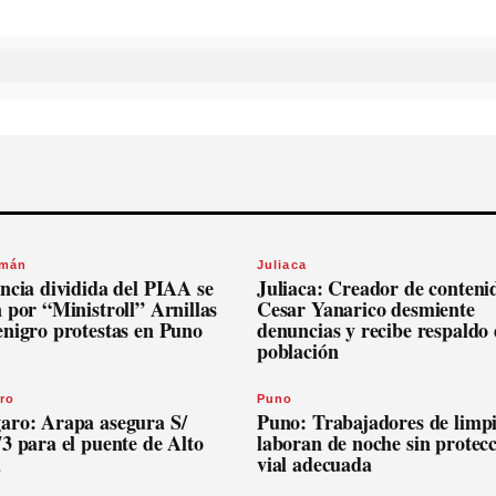
omán
Juliaca
ncia dividida del PIAA se
Juliaca: Creador de conteni
 por “Ministroll” Arnillas
Cesar Yanarico desmiente
enigro protestas en Puno
denuncias y recibe respaldo 
población
ro
Puno
aro: Arapa asegura S/
Puno: Trabajadores de limp
3 para el puente de Alto
laboran de noche sin protec
a
vial adecuada