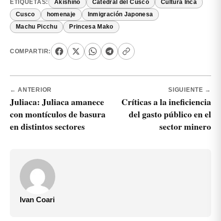
ETIQUETAS:
Akishino
Catedral del Cusco
Cultura Inca
Cusco
homenaje
Inmigración Japonesa
Machu Picchu
Princesa Mako
COMPARTIR:
← ANTERIOR
SIGUIENTE →
Juliaca: Juliaca amanece
Críticas a la ineficiencia
con montículos de basura
del gasto público en el
en distintos sectores
sector minero
Ivan Coari