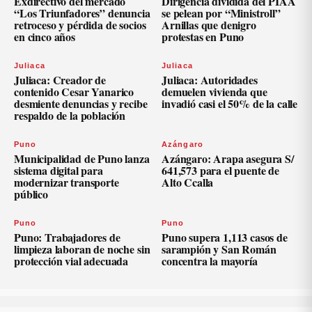
Exdirectivo del mercado
Dirigencia dividida del PIAA
“Los Triunfadores” denuncia
se pelean por “Ministroll”
retroceso y pérdida de socios
Arnillas que denigro
en cinco años
protestas en Puno
Juliaca
Juliaca
Juliaca: Creador de
Juliaca: Autoridades
contenido Cesar Yanarico
demuelen vivienda que
desmiente denuncias y recibe
invadió casi el 50% de la calle
respaldo de la población
Puno
Azángaro
Municipalidad de Puno lanza
Azángaro: Arapa asegura S/
sistema digital para
641,573 para el puente de
modernizar transporte
Alto Ccalla
público
Puno
Puno
Puno: Trabajadores de
Puno supera 1,113 casos de
limpieza laboran de noche sin
sarampión y San Román
protección vial adecuada
concentra la mayoría