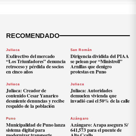
RECOMENDADO
Juliaca
San Román
Exdirectivo del mercado
Dirigencia dividida del PIAA
“Los Triunfadores” denuncia
se pelean por “Ministroll”
retroceso y pérdida de socios
Arnillas que denigro
en cinco años
protestas en Puno
Juliaca
Juliaca
Juliaca: Creador de
Juliaca: Autoridades
contenido Cesar Yanarico
demuelen vivienda que
desmiente denuncias y recibe
invadió casi el 50% de la calle
respaldo de la población
Puno
Azángaro
Municipalidad de Puno lanza
Azángaro: Arapa asegura S/
sistema digital para
641,573 para el puente de
modernizar transporte
Alto Ccalla