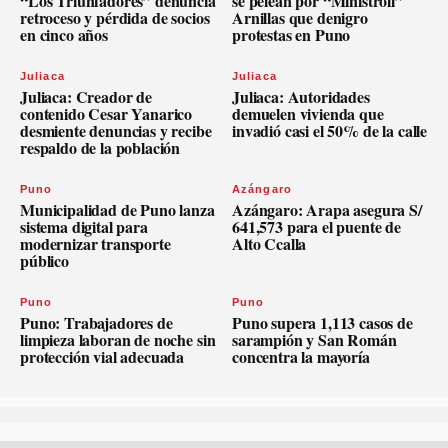
“Los Triunfadores” denuncia
se pelean por “Ministroll”
retroceso y pérdida de socios
Arnillas que denigro
en cinco años
protestas en Puno
Juliaca
Juliaca
Juliaca: Creador de
Juliaca: Autoridades
contenido Cesar Yanarico
demuelen vivienda que
desmiente denuncias y recibe
invadió casi el 50% de la calle
respaldo de la población
Puno
Azángaro
Municipalidad de Puno lanza
Azángaro: Arapa asegura S/
sistema digital para
641,573 para el puente de
modernizar transporte
Alto Ccalla
público
Puno
Puno
Puno: Trabajadores de
Puno supera 1,113 casos de
limpieza laboran de noche sin
sarampión y San Román
protección vial adecuada
concentra la mayoría