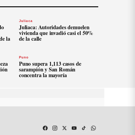
Juliaca
do
Juliaca: Autoridades demuelen
vivienda que invadió casi el 50%
de la
de la calle
Puno
ieza
Puno supera 1,113 casos de
ción
sarampión y San Román
concentra la mayoría