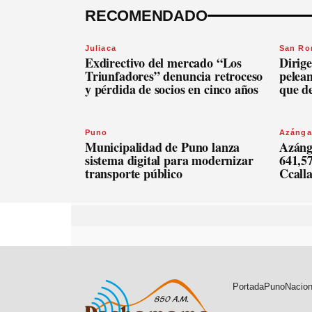
RECOMENDADO
Juliaca
San R
Exdirectivo del mercado “Los
Dirige
Triunfadores” denuncia retroceso
pelean
y pérdida de socios en cinco años
que d
Puno
Azánga
Municipalidad de Puno lanza
Azáng
sistema digital para modernizar
641,57
transporte público
Ccall
Portada
Puno
Nacion