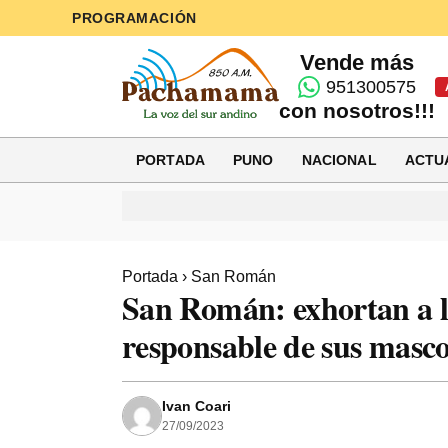
PROGRAMACIÓN
Vende más
951300575
con nosotros!!!
PORTADA
PUNO
NACIONAL
ACTU
Portada
›
San Román
San Román: exhortan a l
responsable de sus masco
Ivan Coari
27/09/2023