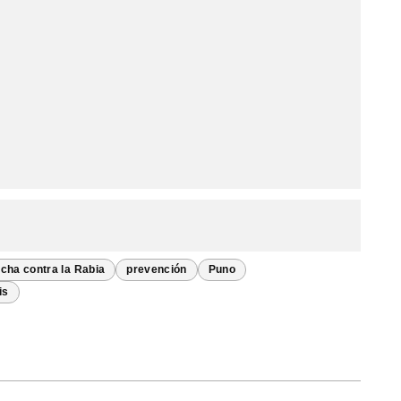
ucha contra la Rabia
prevención
Puno
is