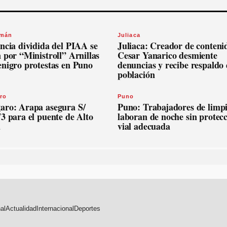
omán
Juliaca
ncia dividida del PIAA se
Juliaca: Creador de conteni
 por “Ministroll” Arnillas
Cesar Yanarico desmiente
enigro protestas en Puno
denuncias y recibe respaldo 
población
ro
Puno
aro: Arapa asegura S/
Puno: Trabajadores de limp
3 para el puente de Alto
laboran de noche sin protec
a
vial adecuada
al
Actualidad
Internacional
Deportes