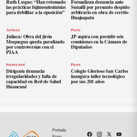
Ruth Luque: “Han retomado
Formalizan denuncia ante
las prácticas fujimontesinistas
Sunafil por presunto despido
para debilitar a la oposición”
arbitrario en obra de cerrito
Huajsapata
Juliaca
Puno
Juliaca: Obra del jirón
JP aspira con presidir seis
Moquegua queda paralizado
comisiones en la Cámara de
por controversias con el
Diputados
PIAA
Huancané
Puno
Dirigente denuncia
Colegio Glorioso San Carlos
irregularidades y falta de
inaugura taller tecnológico
capacidad en Red de Salud
por sus 201 años
Huancané
Portada
Puno