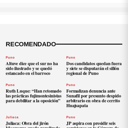
RECOMENDADO
Puno
Puno
Altuve dice que el sur no ha
Dos candidatos quedan fuera
sido ilustrado y se quedó
y siete se disputarán el sillón
estancado en el barroco
regional de Puno
Puno
Puno
Ruth Luque: “Han retomado
Formalizan denuncia ante
las prácticas fujimontesinistas
Sunafil por presunto despido
para debilitar a la oposición”
arbitrario en obra de cerrito
Huajsapata
Juliaca
Puno
Juliaca: Obra del jirón
JP aspira con presidir seis
Moquegua queda paralizado
comisiones en la Cámara de