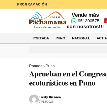
PROGRAMACIÓN
Vende más
951300575
con nosotros!!!
PORTADA
PUNO
NACIONAL
ACTU
Portada
›
Puno
Aprueban en el Congreso 
ecoturísticos en Puno
Fredy Itusaca
07/12/2023