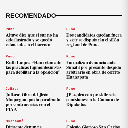
RECOMENDADO
Puno
Puno
Altuve dice que el sur no ha
Dos candidatos quedan fuera
sido ilustrado y se quedó
y siete se disputarán el sillón
estancado en el barroco
regional de Puno
Puno
Puno
Ruth Luque: “Han retomado
Formalizan denuncia ante
las prácticas fujimontesinistas
Sunafil por presunto despido
para debilitar a la oposición”
arbitrario en obra de cerrito
Huajsapata
Juliaca
Puno
Juliaca: Obra del jirón
JP aspira con presidir seis
Moquegua queda paralizado
comisiones en la Cámara de
por controversias con el
Diputados
PIAA
Huancané
Puno
Dirigente denuncia
Colegio Glorioso San Carlos