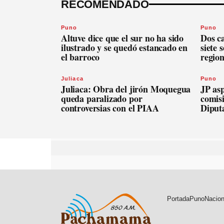
RECOMENDADO
Puno
Puno
Altuve dice que el sur no ha sido
Dos c
ilustrado y se quedó estancado en
siete 
el barroco
regio
Juliaca
Puno
Juliaca: Obra del jirón Moquegua
JP asp
queda paralizado por
comis
controversias con el PIAA
Diput
Portada
Puno
Nacion