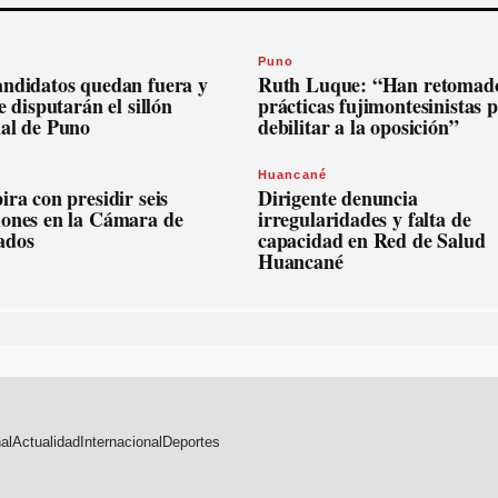
Puno
andidatos quedan fuera y
Ruth Luque: “Han retomado
se disputarán el sillón
prácticas fujimontesinistas 
nal de Puno
debilitar a la oposición”
Huancané
ira con presidir seis
Dirigente denuncia
iones en la Cámara de
irregularidades y falta de
ados
capacidad en Red de Salud
Huancané
al
Actualidad
Internacional
Deportes