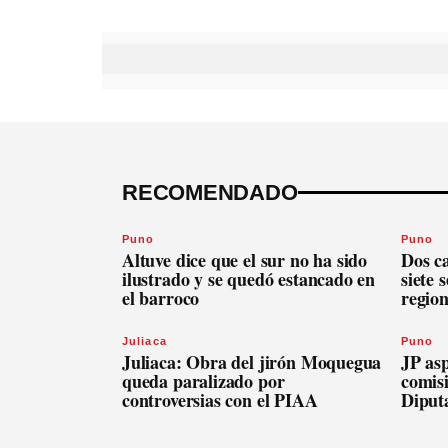
RECOMENDADO
Puno
Puno
Altuve dice que el sur no ha sido
Dos c
ilustrado y se quedó estancado en
siete 
el barroco
regio
Juliaca
Puno
Juliaca: Obra del jirón Moquegua
JP asp
queda paralizado por
comis
controversias con el PIAA
Diput